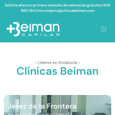
Solicita ahora tu primera consulta de valoración gratuita
|
645
960 194
|
microinjerto@clinicabeiman.com
- Líderes en Andalucía -
Clínicas Beiman
Jerez de la Frontera
Travesía de Guadalcacín - C/Jaen nº 2